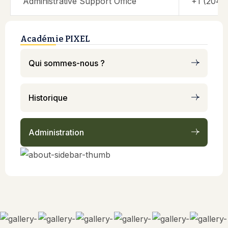
Administrative Support Office
+1 (204)
Académie PIXEL
Qui sommes-nous ?
Historique
Administration