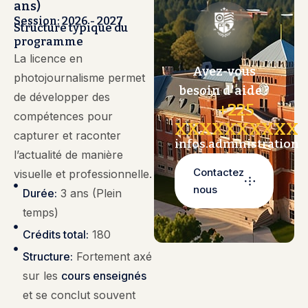
ans)
Session: 2026 - 2027
Structure typique du
programme
La licence en
Avez-vous
photojournalisme permet
besoin d'aide ?
de développer des
+225
compétences pour
XXXXXXXXXX
capturer et raconter
infos.administration
l’actualité de manière
Contactez
visuelle et professionnelle.
nous
Durée:
3 ans (Plein
temps)
Crédits total:
180
Structure:
Fortement axé
sur les
cours enseignés
et se conclut souvent